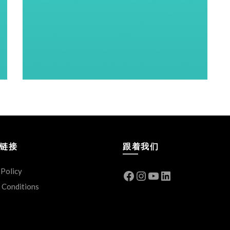
链接
跟着我们
 Policy
Facebook
Instagram
YouTube
LinkedIn
 Conditions